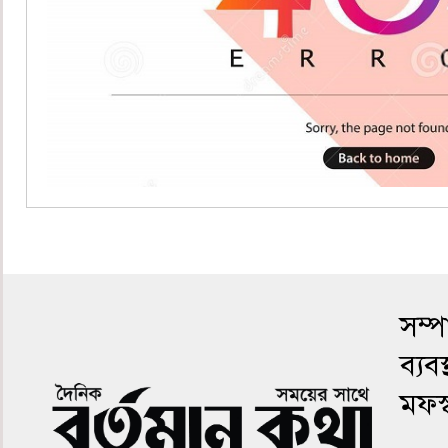
Best Website Design Company In Bangladesh
সম্
ব্যব
মফস