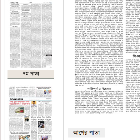
৭ম পাতা